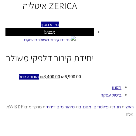
ZERICA איטליה
מידע נוסף
מבצע!
יחידת קירור דלפקי משולב
5,990.00
₪
5,400.00
₪
הוספה לסל
תקנון
ביטול עסקה
ראשי
»
חנות
»
פילטרים ומסננים
»
טיהור מים דירתי
»
מרכך מים KDF ללא
מלח