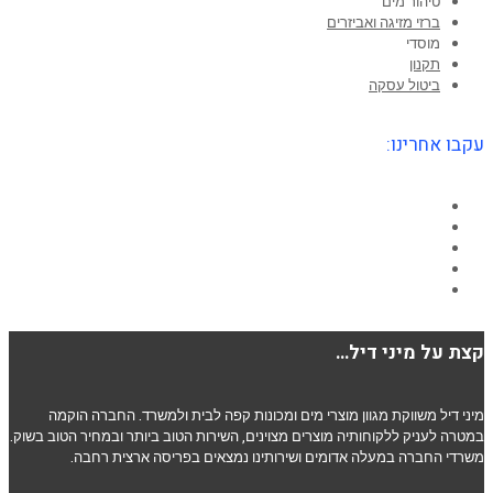
טיהור מים
ברזי מזיגה ואביזרים
מוסדי
תקנון
ביטול עסקה
עקבו אחרינו:
Facebook
Twitter
Google+
YouTube
LinkedIn
קצת על מיני דיל…
מיני דיל משווקת מגוון מוצרי מים ומכונות קפה לבית ולמשרד. החברה הוקמה
במטרה לעניק ללקוחותיה מוצרים מצוינים, השירות הטוב ביותר ובמחיר הטוב בשוק.
משרדי החברה במעלה אדומים ושירותינו נמצאים בפריסה ארצית רחבה.