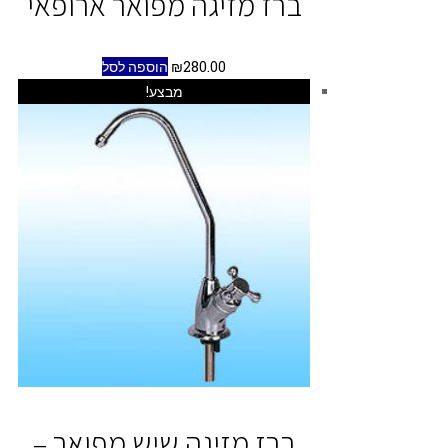
ברז מזיגה מפואר ארופאי
280.00
₪
הוספה לסל
מבצע!
ברז מזיגה שיש מפואר –