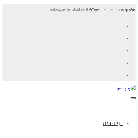
טלפון:
1700-505030
,
דוא"ל:
sales@mini-deal.co.il
Facebook
Twitter
Google+
YouTube
LinkedIn
תפריט
דף הבית