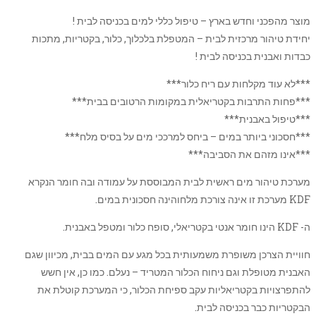
מוצר מהפכני וחדש בארץ – טיפול כללי למים בכניסה לבית !
יחידת טיהור מרכזית לבית – המטפלת בלכלוך, כלור, בקטריות, מתכות
כבדות ואבנית בכניסה לבית !
***לא עוד מקלחות עם ריח כלור***
***פחות התרבות בקטריאלית במקומות הרטובים בבית***
***טיפול באבנית***
***חסכוני ביותר במים – ביחס למרככי מים על בסיס מלח***
***אינו מזהם את הסביבה***
מערכת טיהור מים ראשית לבית המבוססת על עמודה ובה חומר הנקרא
KDF מערכת זו אינה צורכת מלחוהינה חסכונית במים.
ה- KDF הינו חומר אנטי בקטריאלי, סופח כלור ומטפל באבנית.
חוויית הצרכן משופרת משמעותית בכל מגע עם המים בבית, מכיוון שגם
האבנית מטופלת וגם ניחוח הכלור המטריד – נעלם. כמו כן, אין חשש
להתפרצויות בקטריאליות עקב ספיחת הכלור, כי המערכת קוטלת את
הבקטריות כבר בכניסה לבית.