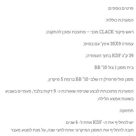
פרטים נוספים:
המערכת כוללת:
ראש פיקוד CLACK מכני – מתוכנת ומוכן להתקנה;
עמודה 35X9 אינץ' עם בסיס;
39 ק"ג KDF בתוך העמודה;
בית מסנן 1 צול BB "10
מסנן פוליפרופילן דו שלבי BB "10 ברמת 5 מיקרון.
המערכת מתוכנתת לבצע שטיפה שאורכת כ- 9 דקות בלבד, פעמיים בשבוע
בשעות אמצע הלילה.
תחזוקה:
יש להחליף את ה- KDF אחת ל- 6 שנים.
חובה להחליף את המסנן המיקרוני אחת לחצי שנה, על מנת למנוע מעבר