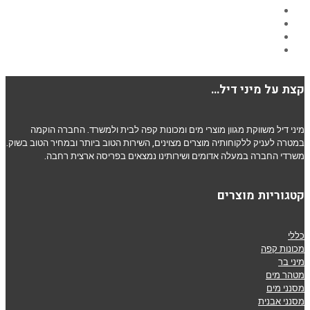
Twitter
Google+
YouTube
LinkedIn
קצת על מיני דיל…
מיני דיל משווקת מגוון מוצרי מים ומכונות קפה לבית ולמשרד. החברה הוקמה
במטרה לעניק ללקוחותיה מוצרים מצוינים, השירות הטוב ביותר ובמחיר הטוב בשוק.
משרדי החברה במעלה אדומים ושירותינו נמצאים בפריסה ארצית רחבה.
קטגוריות מוצרים
כללי
מכונות קפה
מיני בר
מטהר מים
מסנני מים
מסנני אבנית