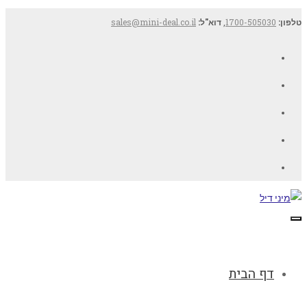
טלפון:
1700-505030
,
דוא"ל:
sales@mini-deal.co.il
Facebook
Twitter
Google+
YouTube
LinkedIn
תפריט
דף הבית