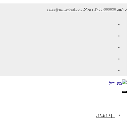
טלפון:
1700-505030
,
דוא"ל:
sales@mini-deal.co.il
Facebook
Twitter
Google+
YouTube
LinkedIn
תפריט
דף הבית