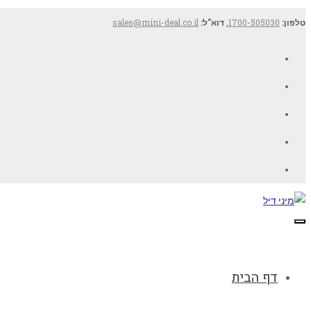
טלפון:
1700-505030
,
דוא"ל:
sales@mini-deal.co.il
Facebook
Twitter
Google+
YouTube
LinkedIn
תפריט
דף הבית